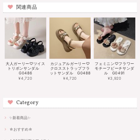
関連商品
大人ガーリー♡ツイス
カジュアルガーリー♡
フェミニン♡フラワー
トリボンサンダル
クロスストラップフラ
モチーフビーチサンダ
G0486
ットサンダル G0488
ル G0491
¥4,720
¥4,720
¥3,920
Category
✨新着商品✨
☆おすすめ☆