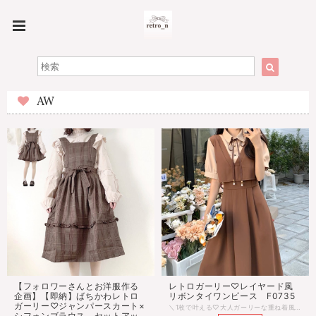
AW
【フォロワーさんとお洋服作る
レトロガーリー♡レイヤード風
企画】【即納】ばちかわレトロ
リボンタイワンピース F0735
ガーリー♡ジャンパースカート×
＼1枚で叶える♡大人ガーリーな重ね着風スタイル／ 可愛さも着やすさも叶う、レイヤード風ワンピ♡ リボンタイ×Aラインで、クラシカルな雰囲気で ウエストまわりをふんわりカバーしつつ、美シルエットを演出♪ 半袖だから季節の変わり目にもぴったり！ レトロガーリーが気になってるけど難しそう…そんな方にこそおすすめです◎ ■サイズ Ｍ：着丈108cm 胸囲92cm 肩幅38cm Ｌ：着丈109cm 胸囲96cm 肩幅39cm ＸＬ：着丈110cm 胸囲102cm 肩幅40cm ※多少の差がございます。目安とお考え下さい。 ■カラー ブラック、ワインレッド、ブラウン ♡おすすめテイスト♡ レトロガーリー / フレンチガーリー / ガーリーコーデ 韓国ファッション / レディースファッション ジャンパースカート / セットアップ / 夏コーデ 襟付きワンピース / お出かけコーデ / ボウタイワンピース 半袖ワンピース / 学院風コーデ ◌◍.......................................................................⿻*.· ※ご注文確定(ご決済)後、到着まで【10日前後】のお時間をいただいております。 (※商品の状況によっては、最大3週間前後かかる場合もございます。) 1日でも早くお客様のもとに届くよう手配させていただきます。 ・沖縄離島は送料プラス1500円頂戴しております。 ・こちらは海外のインポート品となります。 ・海外製のため、つくりがあまい場合があります。 ・お手持ちのスマートフォンの画面により商品の色に若干の差がございます。 ・イメージ違いやサイズ交換等、お客さまご都合による交換、返品は対応出来かねる場合がございます。 ◌◍.......................................................................⿻*.·
シフォンブラウス セットアッ