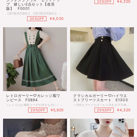
¥4,320
20%OFF
プ 嬉しい2点セット【改良
版】 F0001
【第1期完売御礼】 【第2期完売御礼】 ♥着用していただきました♥ チェック柄ジャンパースカートとシフォンブラウスの2点セット♡ スカート部分のフリルの中がチャックになっていて ロングスカート ⇄ ミニスカートに切り替え可能◎ 年中着回しができて、1着は持っていたいアイテムです！！ 前回モデルに比べて、高見えするような作りに♪ 低身長さんにもぴったりなデザインです♡♡ 肩には可愛いフリル付きで 骨格ストレートさん・骨格ナチュラルさんの体型カバーにも◎ スカートはより女性らしく可愛いシルエットになり 骨格ストレートさん・骨格ウェーブさんにもおすすめです！ また、ジャンパースカートのウエスト裏部分はゴム仕様で着やすく ベルトデザインになっているのでガーリー度もUP♡ そのまま着るだけで、簡単におしゃれな レトロガーリーコーデが楽しめます♡♡ ■モデル身長：152cm ■サイズ FREE 着丈100cm 胸囲102cm 肩幅36cm 袖丈64cm ウエスト63-73cm ※多少の差がございます。目安とお考え下さい。 改良前アイテム https://shop.retro-n.com/items/43789009 ・2~3日で発送させていただきます。 ・沖縄離島は送料プラス1500円頂戴しております。 ・こちらは海外のインポート品となります。 ・海外製のため、つくりがあまい場合があります。 ・お手持ちのスマートフォンの画面により商品の色に若干の差がございます。 ・イメージ違いやサイズ交換等、お客さまご都合による交換、返品は対応出来かねる場合がございます。
¥4,030
35%OFF
レトロガーリー♡カレッジ風ワ
クラシカルガーリー♡ハイウエ
ンピース F0894
ストプリーツスカート E1303
＼レトロなお嬢様コーデが好きな方に／ クラシカルなブラウスとグリーンカラーが魅力のワンピース♡ ダブル風デザインとウエストベルトで上品シルエットに♪ 1枚でコーデが完成する主役級アイテムです◎ ■サイズ Ｓ：着丈118cm 胸囲86cm 肩幅36cm 袖丈35cm Ｍ：着丈121cm 胸囲91cm 肩幅36cm 袖丈28cm Ｌ：着丈124cm 胸囲96cm 肩幅37cm 袖丈29cm ＸＬ：着丈127cm 胸囲100cm 肩幅38cm 袖丈30cm ※多少の差がございます。目安とお考え下さい。 ■カラー アイボリー×グリーン ♡おすすめテイスト♡ レトロガーリー / フレンチガーリー / ガーリーコーデ 韓国ファッション / レディースファッション お嬢様コーデ / 文学少女 / ロングワンピース / 半袖ワンピース ベルト付きワンピース / クラシカルコーデ / 長袖ワンピース ◌◍.......................................................................⿻*.· ※ご注文確定(ご決済)後、到着まで【10日前後】のお時間をいただいております。 (※商品の状況によっては、最大3週間前後かかる場合もございます。) 1日でも早くお客様のもとに届くよう手配させていただきます。 ・沖縄離島は送料プラス1500円頂戴しております。 ・こちらは海外のインポート品となります。 ・海外製のため、つくりがあまい場合があります。 ・お手持ちのスマートフォンの画面により商品の色に若干の差がございます。 ・イメージ違いやサイズ交換等、お客さまご都合による交換、返品は対応出来かねる場合がございます。 ◌◍.......................................................................⿻*.·
＼学校もデートもばっちり決まる♡万能スカートを探してる人に／ ハイウエストからふんわり広がるプリーツシルエットが女の子らしさ満点♡ さりげないアクセントになって、おしゃれ感もアップ♪ トップスをINすれば、ウエストの細見え効果でスタイルアップも叶います◎ ■サイズ Ｓ：着丈45cm ウエスト64cm ヒップ88cm Ｍ：着丈45cm ウエスト69cm ヒップ92cm Ｌ：着丈45cm ウエスト74cm ヒップ96cm XL：着丈45cm ウエスト78cm ヒップ102cm ※多少の差がございます。目安とお考え下さい。 ■カラー ブラック ♡おすすめテイスト♡ レトロガーリー / フレンチガーリー / ガーリーコーデ 韓国ファッション / レディースファッション フレアスカート / ハイウエスト / スタイルアップ / 大人可愛い ◌◍.......................................................................⿻*.· ※ご注文確定(ご決済)後、到着まで【10日前後】のお時間をいただいております。 (※商品の状況によっては、最大3週間前後かかる場合もございます。) 1日でも早くお客様のもとに届くよう手配させていただきます。 ・沖縄離島は送料プラス1500円頂戴しております。 ・こちらは海外のインポート品となります。 ・海外製のため、つくりがあまい場合があります。 ・お手持ちのスマートフォンの画面により商品の色に若干の差がございます。 ・イメージ違いやサイズ交換等、お客さまご都合による交換、返品は対応出来かねる場合がございます。 ◌◍.......................................................................⿻*.·
¥5,920
¥4,320
20%OFF
20%OFF