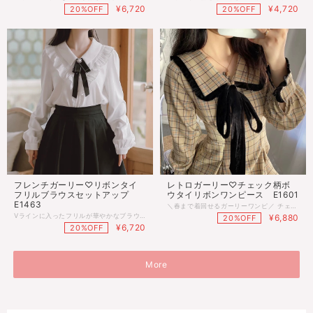
¥6,720
¥4,720
20%OFF
20%OFF
フレンチガーリー♡リボンタイ
レトロガーリー♡チェック柄ボ
フリルブラウスセットアップ
ウタイリボンワンピース E1601
E1463
＼春まで着回せるガーリーワンピ／ チェック柄が目を引くプレッピースタイルのワンピース♡ 襟付きデザインとボウタイリボンが、きちんと感のある可愛らしい印象に♪ ニットやカーディガンを重ねれば冬コーデに 1枚で軽やかに着れば春先にもぴったり！ “少し可愛く見せたい日”におすすめの一着です◎ ■サイズ Ｓ：着丈113cm 胸囲84cm 肩幅35cm 袖丈57cm 腰囲68cm Ｍ：着丈114cm 胸囲88cm 肩幅36cm 袖丈58cm 腰囲72cm Ｌ：着丈115cm 胸囲92cm 肩幅37cm 袖丈59cm 腰囲76cm ※多少の差がございます。目安とお考え下さい。 ■カラー ベージュ×ブラック ◌◍.......................................................................⿻*.· ※ご注文確定(ご決済)後、到着まで【10日前後】のお時間をいただいております。 (※商品の状況によっては、最大3週間前後かかる場合もございます。) 1日でも早くお客様のもとに届くよう手配させていただきます。 ・沖縄離島は送料プラス1500円頂戴しております。 ・こちらは海外のインポート品となります。 ・海外製のため、つくりがあまい場合があります。 ・お手持ちのスマートフォンの画面により商品の色に若干の差がございます。 ・イメージ違いやサイズ交換等、お客さまご都合による交換、返品は対応出来かねる場合がございます。 ◌◍.......................................................................⿻*.·
Vラインに入ったフリルが華やかなブラウスとスカートのセットアップ♡ 胸元のリボンで上品さをプラス♪ 程よくゆとりのあるシルエットで華奢見え効果も◎ ■サイズ ・ブラウス Ｓ：着丈59cm 胸囲96cm 肩袖丈60cm Ｍ：着丈60cm 胸囲98cm 肩袖丈61cm Ｌ：着丈61cm 胸囲102cm 肩袖丈62cm ＸＬ：着丈62cm 胸囲106cm 肩袖丈63cm ・スカート Ｓ：着丈58cm 腰囲60cm Ｍ：着丈59cm 腰囲64cm Ｌ：着丈60cm 腰囲68cm ＸＬ：着丈61cm 腰囲72cm ※多少の差がございます。目安とお考え下さい。 ■カラー ホワイト×ブラック ◌◍.......................................................................⿻*.· ※ご注文確定(ご決済)後、到着まで【10日前後】のお時間をいただいております。 (※商品の状況によっては、最大3週間前後かかる場合もございます。) 1日でも早くお客様のもとに届くよう手配させていただきます。 ・沖縄離島は送料プラス1500円頂戴しております。 ・こちらは海外のインポート品となります。 ・海外製のため、つくりがあまい場合があります。 ・お手持ちのスマートフォンの画面により商品の色に若干の差がございます。 ・イメージ違いやサイズ交換等、お客さまご都合による交換、返品は対応出来かねる場合がございます。 ◌◍.......................................................................⿻*.·
¥6,880
20%OFF
¥6,720
20%OFF
More