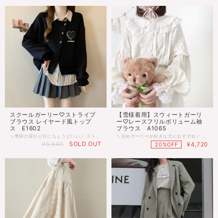
スクールガーリー♡ストライプ
【雪様着用】スウィートガーリ
ブラウス レイヤード風トップ
ー♡レースフリルボリューム袖
ス E1602
ブラウス A1065
＼季節の変わり目にちょうどいい／ ストライプブラウスを重ねたようなレイヤード風デザインの長袖トップス♡ シャツのきちんと感とカジュアルさを両立し そのまま着るだけでこなれたコーデが完成します♪ 春秋のおでかけやカフェ巡りなど 軽やかにおしゃれを楽しみたい日にぴったりの一枚です◎ ■サイズ Ｍ：着丈58cm 胸囲88cm 肩幅37cm 袖丈58cm Ｌ：着丈59cm 胸囲94cm 肩幅38cm 袖丈59cm ※多少の差がございます。目安とお考え下さい。 ■カラー ブラック ◌◍.......................................................................⿻*.· ※ご注文確定(ご決済)後、到着まで【10日前後】のお時間をいただいております。 (※商品の状況によっては、最大3週間前後かかる場合もございます。) 1日でも早くお客様のもとに届くよう手配させていただきます。 ・沖縄離島は送料プラス1500円頂戴しております。 ・こちらは海外のインポート品となります。 ・海外製のため、つくりがあまい場合があります。 ・お手持ちのスマートフォンの画面により商品の色に若干の差がございます。 ・イメージ違いやサイズ交換等、お客さまご都合による交換、返品は対応出来かねる場合がございます。 ◌◍.......................................................................⿻*.·
＼甘めガーリーが好きな方におすすめ／ 雪（＠yuu___py）様に着用していただきました♥︎︎∗︎*ﾟ フリルとレースがたっぷりの女の子らしいブラウスです♡ ボリューム袖がコーデのアクセントになり ガーリー感たっぷりで着回し力も抜群です♪ デートやお出かけにぴったりの1枚◎ ■モデル 身長148cm（Mサイズ着用） ■サイズ Ｓ：着丈59cm 胸囲88cm 肩幅37cm 袖丈63cm Ｍ：着丈60cm 胸囲94cm 肩幅38cm 袖丈64cm Ｌ：着丈61cm 胸囲100cm 肩幅39cm 袖丈65cm ※多少の差がございます。目安とお考え下さい。 ■カラー キナリ、ホワイト ◌◍.......................................................................⿻*.· ※ご注文確定(ご決済)後、到着まで【10日前後】のお時間をいただいております。 (※商品の状況によっては、最大3週間前後かかる場合もございます。) 1日でも早くお客様のもとに届くよう手配させていただきます。 ・沖縄離島は送料プラス1500円頂戴しております。 ・こちらは海外のインポート品となります。 ・海外製のため、つくりがあまい場合があります。 ・お手持ちのスマートフォンの画面により商品の色に若干の差がございます。 ・イメージ違いやサイズ交換等、お客さまご都合による交換、返品は対応出来かねる場合がございます。 ◌◍.......................................................................⿻*.·
¥5,440
SOLD OUT
¥4,720
20%OFF