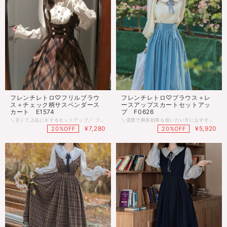
フレンチレトロ♡フリルブラウ
フレンチレトロ♡ブラウス＋レ
ス＋チェック柄サスペンダース
ースアップスカートセットアッ
カート E1574
プ F0626
＼甘くて上品にキマるセットアップ／ フリルブラウス×チェック柄サスペンダースカートのセットアップ♡ 英国風レトロチェックで甘さとクラシカルな雰囲気をプラス♪ お出かけやカフェデートにぴったりなガーリースタイルです◎ ■サイズ ・ブラウス Ｓ：着丈53cm 胸囲86cm 袖丈60cm Ｍ：着丈54cm 胸囲90cm 袖丈61cm Ｌ：着丈55cm 胸囲94cm 袖丈62cm ・スカート Ｓ：着丈117cm 腰囲64cm Ｍ：着丈118cm 腰囲68cm Ｌ：着丈119cm 腰囲72cm ※多少の差がございます。目安とお考え下さい。 ■カラー 画像参照 ◌◍.......................................................................⿻*.· ※ご注文確定(ご決済)後、到着まで【10日前後】のお時間をいただいております。 (※商品の状況によっては、最大3週間前後かかる場合もございます。) 1日でも早くお客様のもとに届くよう手配させていただきます。 ・沖縄離島は送料プラス1500円頂戴しております。 ・こちらは海外のインポート品となります。 ・海外製のため、つくりがあまい場合があります。 ・お手持ちのスマートフォンの画面により商品の色に若干の差がございます。 ・イメージ違いやサイズ交換等、お客さまご都合による交換、返品は対応出来かねる場合がございます。 ◌◍.......................................................................⿻*.·
＼清楚で脚長効果も狙いたい方におすすめのセットアップ／ ボウタイリボンが可愛いシフォンブラウスとレースアップスカートの2点セット♡ ハイウエストデザインでスタイルアップが叶います。 5色展開でお気に入りの色を選べるのも嬉しいポイント♪ デートやお出かけ、ちょっとしたおしゃれにぴったりのアイテムです◎ ♥半袖デザインはこちら→https://shop.retro-n.com/items/144151413 ■モデル 身長158cm（Sサイズ着用） ■サイズ XS：着丈84cm 胸囲 84cm ウエスト68-72cm 袖丈58cm Ｓ：着丈85cm 胸囲 88cm ウエスト72-76cm 袖丈59cm Ｍ：着丈86cm 胸囲 92cm ウエスト76-80cm 袖丈60cm Ｌ：着丈87cm 胸囲 96cm ウエスト80-84cm 袖丈61cm XL：着丈88cm 胸囲100cm ウエスト84-88cm 袖丈62cm ※多少の差がございます。目安とお考え下さい。 ■カラー ブルー、グリーン、ブラック、パープル、レッド ♡おすすめテイスト♡ レトロガーリー / フレンチガーリー / ガーリーコーデ 韓国ファッション / レディースファッション セットアップ / ロングスカート / 長袖ブラウス / ボウタイリボン ◌◍.......................................................................⿻*.· ※ご注文確定(ご決済)後、到着まで【10日前後】のお時間をいただいております。 (※商品の状況によっては、最大3週間前後かかる場合もございます。) 1日でも早くお客様のもとに届くよう手配させていただきます。 ・沖縄離島は送料プラス1500円頂戴しております。 ・こちらは海外のインポート品となります。 ・海外製のため、つくりがあまい場合があります。 ・お手持ちのスマートフォンの画面により商品の色に若干の差がございます。 ・イメージ違いやサイズ交換等、お客さまご都合による交換、返品は対応出来かねる場合がございます。 ◌◍.......................................................................⿻*.·
¥7,280
¥5,920
20%OFF
20%OFF