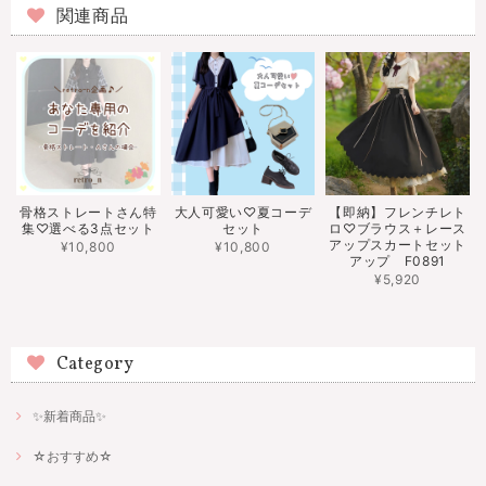
関連商品
骨格ストレートさん特
大人可愛い♡夏コーデ
【即納】フレンチレト
集♡選べる3点セット
セット
ロ♡ブラウス＋レース
アップスカートセット
¥10,800
¥10,800
アップ F0891
¥5,920
Category
✨新着商品✨
☆おすすめ☆