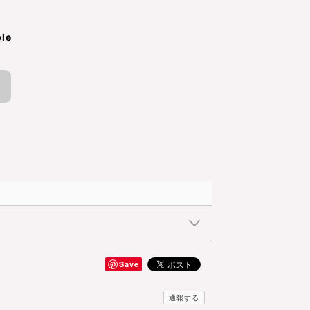
ble
Save
通報する