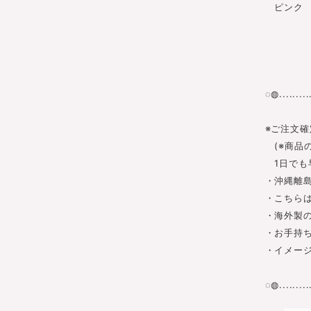
ピンク
◌◍...........
※ご注文確
(※商品
1日でも
・沖縄離島
・こちら
・海外製
・お手持
・イメー
◌◍...........