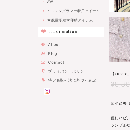
AW
インスタグラマー着用アイテム
★数量限定★即納アイテム
Information
About
Blog
Contact
プライバシーポリシー
【kura
特定商取引法に基づく表記
¥6,8
菊池遥香（@
優しいピ
シンプル