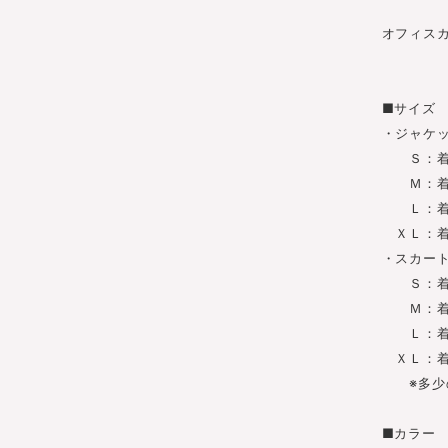
オフィス
■サイズ
・ジャケ
Ｓ：着丈6
Ｍ：着丈7
Ｌ：着丈71
ＸＬ：着丈7
・スカー
Ｓ：着丈3
Ｍ：着丈4
Ｌ：着丈4
ＸＬ：着丈
※多少の
■カラー