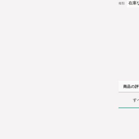
種類
商品の評
す