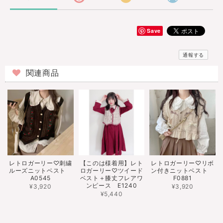
Save
通報する
関連商品
レトロガーリー♡刺繍
【このは様着用】レト
レトロガーリー♡リボ
ルーズニットベスト
ロガーリー♡ツイード
ン付きニットベスト
A0545
ベスト＋膝丈フレアワ
F0881
ンピース E1240
¥3,920
¥3,920
¥5,440