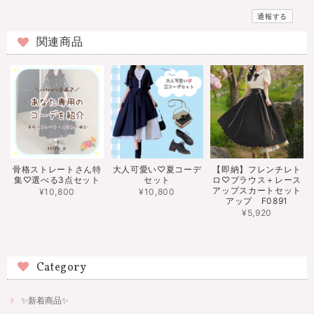
通報する
関連商品
骨格ストレートさん特
大人可愛い♡夏コーデ
【即納】フレンチレト
集♡選べる3点セット
セット
ロ♡ブラウス＋レース
アップスカートセット
¥10,800
¥10,800
アップ F0891
¥5,920
Category
✨新着商品✨