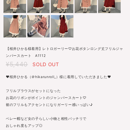
【桜井ひかる様着用】レトロガーリー♡お花ボタンロング丈フリルジャ
ンパースカート A1112
¥5,440
SOLD OUT
♥桜井ひかる（＠hikarunroll_）様に着用していただきました♥
フリルブラウスがセットになった
お花のリボンがポイントのジャンパースカート♡
裾のフリルもアクセントになりガーリー感いっぱい♪
ベレー帽など女の子らしい小物と相性バッチリで
おしゃれ度もアップ◎