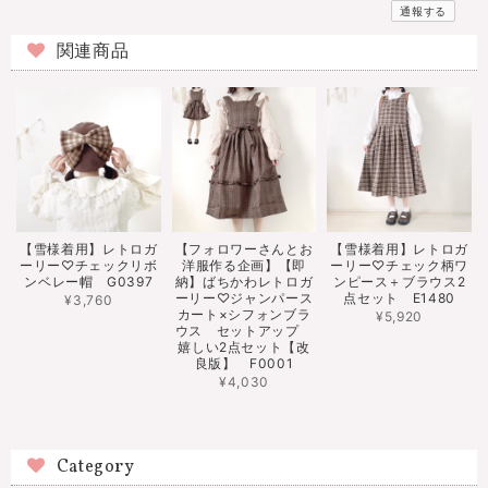
通報する
関連商品
【雪様着用】レトロガ
【フォロワーさんとお
【雪様着用】レトロガ
ーリー♡チェックリボ
洋服作る企画】【即
ーリー♡チェック柄ワ
ンベレー帽 G0397
納】ばちかわレトロガ
ンピース＋ブラウス2
ーリー♡ジャンパース
点セット E1480
¥3,760
カート×シフォンブラ
¥5,920
ウス セットアップ
嬉しい2点セット【改
良版】 F0001
¥4,030
Category