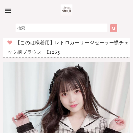
【このは様着用】レトロガーリー♡セーラー襟チェ
ック柄ブラウス E1263