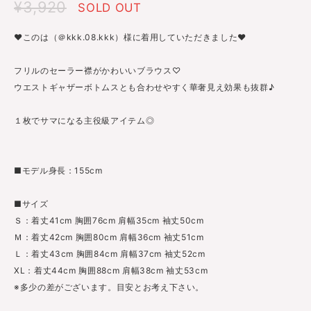
¥3,920
SOLD OUT
♥︎︎このは（＠kkk.08.kkk）様に着用していただきました♥
フリルのセーラー襟がかわいいブラウス♡
ウエストギャザーボトムスとも合わせやすく華奢見え効果も抜群♪
１枚でサマになる主役級アイテム◎
■モデル身長：155cm
■サイズ
Ｓ：着丈41cm 胸囲76cm 肩幅35cm 袖丈50cm
Ｍ：着丈42cm 胸囲80cm 肩幅36cm 袖丈51cm
Ｌ：着丈43cm 胸囲84cm 肩幅37cm 袖丈52cm
XL：着丈44cm 胸囲88cm 肩幅38cm 袖丈53cm
※多少の差がございます。目安とお考え下さい。