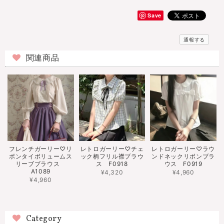
Save
通報する
関連商品
フレンチガーリー♡リ
レトロガーリー♡チェ
レトロガーリー♡ラウ
ボンタイボリュームス
ック柄フリル襟ブラウ
ンドネックリボンブラ
リーブブラウス
ス F0918
ウス F0919
A1089
¥4,320
¥4,960
¥4,960
Category