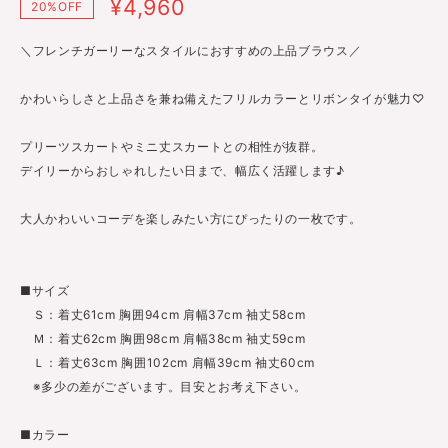
¥4,960
20%OFF
＼フレンチガーリーなスタイルにおすすめの上品ブラウス／
かわいらしさと上品さを兼ね備えたフリルカラーとリボンタイが魅力♡
プリーツスカートやミニ丈スカートとの相性が抜群。
デイリーからおしゃれしたい日まで、幅広く活躍します♪
大人かわいいコーデを楽しみたい方にぴったりの一枚です。
■サイズ
Ｓ：着丈61cm 胸囲94cm 肩幅37cm 袖丈58cm
Ｍ：着丈62cm 胸囲98cm 肩幅38cm 袖丈59cm
Ｌ：着丈63cm 胸囲102cm 肩幅39cm 袖丈60cm
※多少の差がございます。目安とお考え下さい。
■カラー