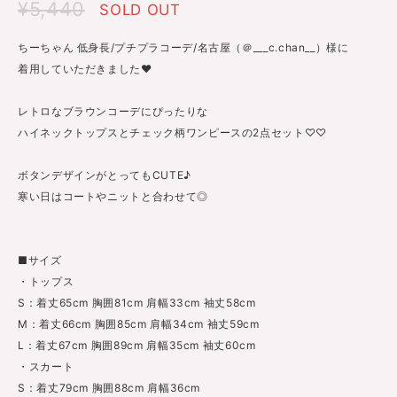
¥5,440
SOLD OUT
ちーちゃん 低身長/プチプラコーデ/名古屋（＠___c.chan__）様に
着用していただきました♥
レトロなブラウンコーデにぴったりな
ハイネックトップスとチェック柄ワンピースの2点セット♡♡
ボタンデザインがとってもCUTE♪
寒い日はコートやニットと合わせて◎
■サイズ
・トップス
S：着丈65cm 胸囲81cm 肩幅33cm 袖丈58cm
M：着丈66cm 胸囲85cm 肩幅34cm 袖丈59cm
L：着丈67cm 胸囲89cm 肩幅35cm 袖丈60cm
・スカート
S：着丈79cm 胸囲88cm 肩幅36cm