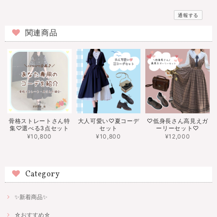
通報する
関連商品
骨格ストレートさん特
大人可愛い♡夏コーデ
♡低身長さん高見えガ
集♡選べる3点セット
セット
ーリーセット♡
¥10,800
¥10,800
¥12,000
Category
✨新着商品✨
☆おすすめ☆