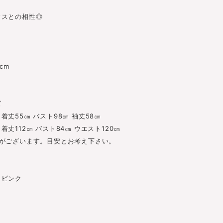
ウスとの相性◎
cm
ズ
ズ
着丈55㎝ バスト98㎝ 袖丈58㎝
着丈112㎝ バスト84㎝ ウエスト120㎝
差がございます。目安とお考え下さい。
ピンク