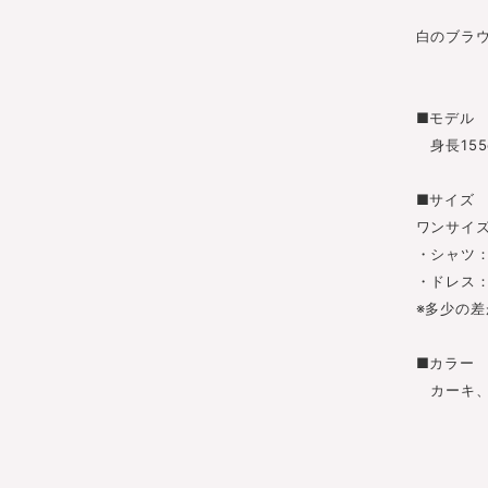
白のブラ
■モデル
身長155
■サイ
ワンサイ
・シャツ：
・ドレス：
※多少の
■カラー
カーキ、