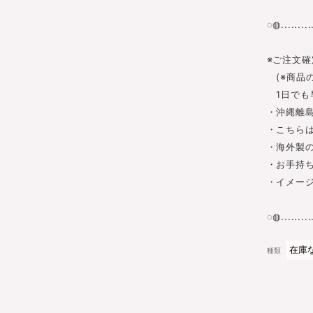
◌◍...........
※ご注文確
(※商品
1日でも
・沖縄離島
・こちら
・海外製
・お手持
・イメー
◌◍...........
種類