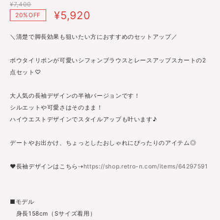
¥7,400
¥5,920
20%OFF
＼清楚で脚長効果も狙いたい方におすすめのセットアップ／
ボウタイリボンが可愛いシフォンブラウスとレースアップスカートの2
点セット♡
大人気の長袖デザインの半袖バージョンです！
シルエットや可愛さはそのまま！
ハイウエストデザインでスタイルアップも叶います♪
デートやお出かけ、ちょっとしたおしゃれにぴったりのアイテム◎
♥長袖デザインはこちら⇢
https://shop.retro-n.com/items/64297591
■モデル
身長158cm（Sサイズ着用）