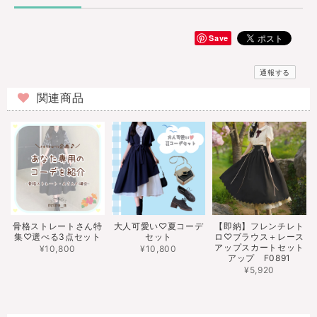
Save
通報する
関連商品
骨格ストレートさん特
大人可愛い♡夏コーデ
【即納】フレンチレト
集♡選べる3点セット
セット
ロ♡ブラウス＋レース
アップスカートセット
¥10,800
¥10,800
アップ F0891
¥5,920