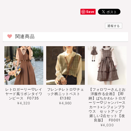
Save
通報する
関連商品
レトロガーリー♡レイ
フレンチレトロ♡チェ
【フォロワーさんとお
ヤード風リボンタイワ
ック柄ニットベスト
洋服作る企画】【即
ンピース F0735
E1382
納】ばちかわレトロガ
ーリー♡ジャンパース
¥4,320
¥4,960
カート×シフォンブラ
ウス セットアップ
嬉しい2点セット【改
良版】 F0001
¥4,030