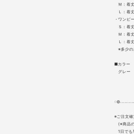
Ｍ：着丈44
Ｌ：着丈45
・ワンピ
Ｓ：着丈12
Ｍ：着丈12
Ｌ：着丈12
※多少の
■カラー
グレー
◌◍...........
※ご注文確
(※商品
1日でも