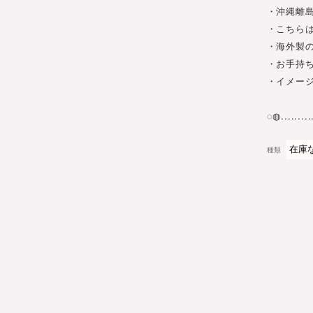
・沖縄離島
・こちら
・海外製
・お手持
・イメー
◌◍...........
種類