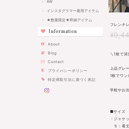
AW
インスタグラマー着用アイテム
★数量限定★即納アイテム
フレンチレ
Information
¥9,4
About
Blog
＼1枚で
Contact
上品グレ
プライバシーポリシー
1枚でワ
特定商取引法に基づく表記
学校やお
■サイズ
・ジャケ
Ｓ：着丈43