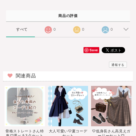
商品の評価
すべて
0
0
0
Save
通報する
関連商品
骨格ストレートさん特
大人可愛い♡夏コーデ
♡低身長さん高見えガ
集♡選べる3点セット
セット
ーリーセット♡