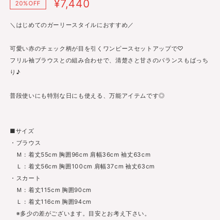
¥7,440
20%OFF
＼はじめてのガーリースタイルにおすすめ／
可愛い赤のチェック柄が目を引くワンピースセットアップで♡
フリル袖ブラウスとの組み合わせで、清楚さと甘さのバランスもばっち
り♪
普段使いにも特別な日にも使える、万能アイテムです◎
■サイズ
・ブラウス
Ｍ：着丈55cm 胸囲96cm 肩幅36cm 袖丈63cm
Ｌ：着丈56cm 胸囲100cm 肩幅37cm 袖丈63cm
・スカート
Ｍ：着丈115cm 胸囲90cm
Ｌ：着丈116cm 胸囲94cm
※多少の差がございます。目安とお考え下さい。