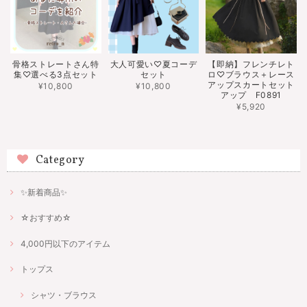
骨格ストレートさん特
大人可愛い♡夏コーデ
【即納】フレンチレト
集♡選べる3点セット
セット
ロ♡ブラウス＋レース
アップスカートセット
¥10,800
¥10,800
アップ F0891
¥5,920
Category
✨新着商品✨
☆おすすめ☆
4,000円以下のアイテム
トップス
シャツ・ブラウス